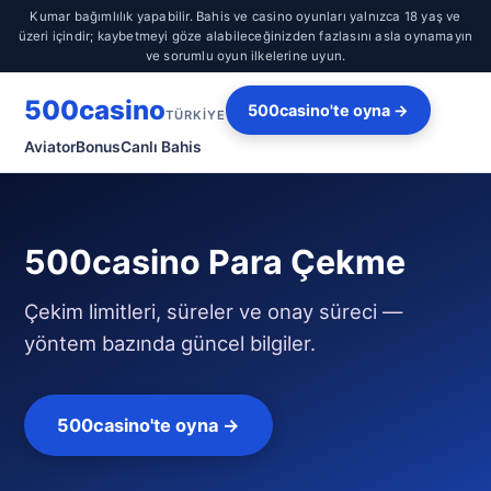
Kumar bağımlılık yapabilir. Bahis ve casino oyunları yalnızca 18 yaş ve
üzeri içindir; kaybetmeyi göze alabileceğinizden fazlasını asla oynamayın
ve sorumlu oyun ilkelerine uyun.
500casino
500casino'te oyna →
TÜRKIYE
Aviator
Bonus
Canlı Bahis
500casino Para Çekme
Çekim limitleri, süreler ve onay süreci —
yöntem bazında güncel bilgiler.
500casino'te oyna →