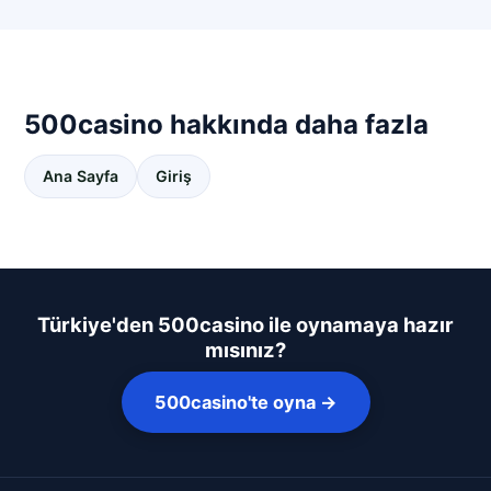
500casino hakkında daha fazla
Ana Sayfa
Giriş
Türkiye'den 500casino ile oynamaya hazır
mısınız?
500casino'te oyna →